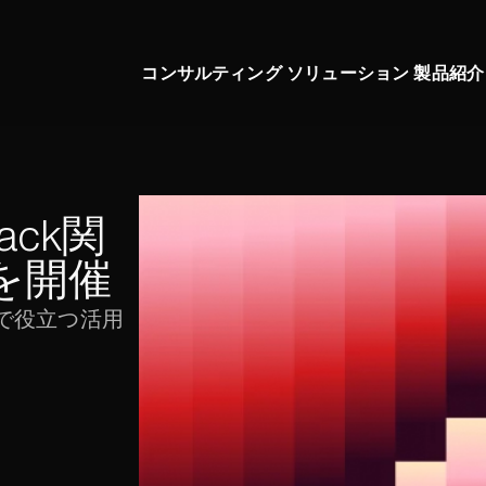
 コンサルティング 
 ソリューション 
 製品紹介
back関
を開催
務で役立つ活用