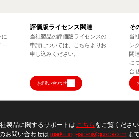
評価版ライセンス関連
そ
ンに
当社製品の評価版ライセンスの
当
チー
申請については、こちらよりお
ン
申し込みください。
関
に
合
お問い合わせ
社製品に関するサポートは 
こちら
をご覧ください
のお問い合わせは 
marketing-japan@gurobi.com
 ま